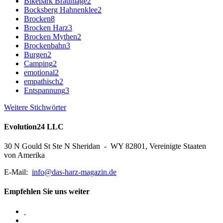
Bikepark Braunlage
2
Bocksberg Hahnenklee
2
Brocken
8
Brocken Harz
3
Brocken Mythen
2
Brockenbahn
3
Burgen
2
Camping
2
emotional
2
empathisch
2
Entspannung
3
Weitere Stichwörter
Evolution24 LLC
30 N Gould St Ste N Sheridan - WY 82801, Vereinigte Staaten
von Amerika
E-Mail:
info@das-harz-magazin.de
Empfehlen Sie uns weiter