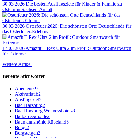
30.03.2026
Die besten Ausflugsziele für Kinder & Familie zu
Ostern in Sachsen-Anhalt
30.03.2026
Osterfeuer 2026: Die schönsten Orte Deutschlands für
das Osterfeuer-Erlebnis
17.03.2026
Amazfit T-Rex Ultra 2 im Profil: Outdoor-Smartwatch
für Extreme
Weitere Artikel
Beliebte Stichwörter
Abenteuer
9
Aktivurlaub
2
Ausflugsziel
2
Bad Harzburg
2
Bad Harzburg Wellnesshotels
8
Barbarossahöhle
2
Baumannshöhle Rübeland
5
Berge
2
Bergsteigen
2