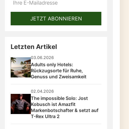
Do
*Ihre
not
E-
fill
Mailadresse:
JETZT ABONNIEREN
this
field
Letzten Artikel
03.06.2026
Adults only Hotels: 
Rückzugsorte für Ruhe, 
Genuss und Zweisamkeit
02.04.2026
The impossible Solo: Jost 
Kobusch ist Amazfit 
Markenbotschafter & setzt auf 
T-Rex Ultra 2