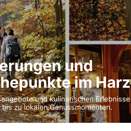
erungen und
öhepunkte im Harz
angebote und kulinarischen Erlebnisse
bis zu lokalen Genussmomenten.