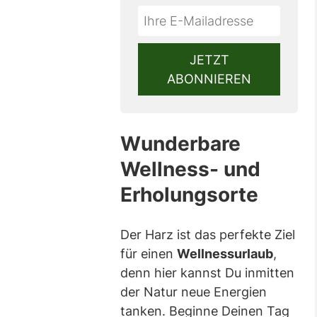
Do
*Ihre
not
E-
fill
Mailadresse:
JETZT
this
ABONNIEREN
field
Wunderbare
Wellness- und
Erholungsorte
Der Harz ist das perfekte Ziel
für einen
Wellnessurlaub
,
denn hier kannst Du inmitten
der Natur neue Energien
tanken. Beginne Deinen Tag