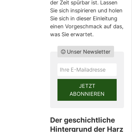
der Zeit spürbar ist. Lassen
Sie sich inspirieren und holen
Sie sich in dieser Einleitung
einen Vorgeschmack auf das,
was Sie erwartet.
Unser Newsletter
Do
*Ihre
not
E-
fill
Mailadresse:
JETZT
this
ABONNIEREN
field
Der geschichtliche
Hintergrund der Harz