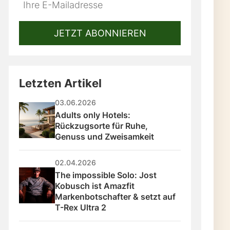
Do
*Ihre
not
E-
fill
Mailadresse:
JETZT ABONNIEREN
this
field
Letzten Artikel
03.06.2026
Adults only Hotels: 
Rückzugsorte für Ruhe, 
Genuss und Zweisamkeit
02.04.2026
The impossible Solo: Jost 
Kobusch ist Amazfit 
Markenbotschafter & setzt auf 
T-Rex Ultra 2