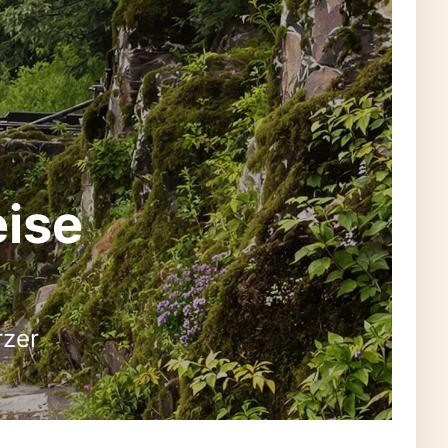
eise
rzer