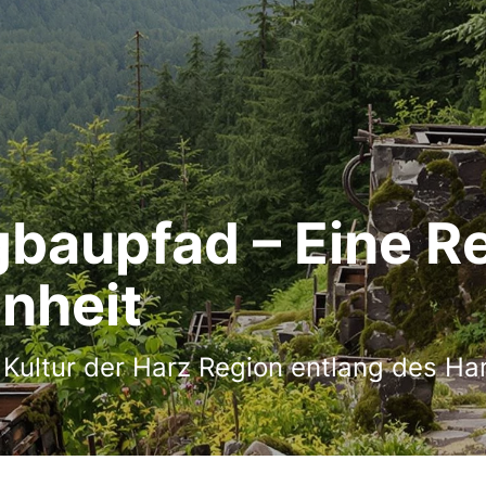
gbaupfad – Eine R
enheit
Kultur der Harz Region entlang des Ha